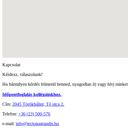
Kapcsolat
Kérdezz, válaszolunk!
Ha bármilyen kérdés felmerül benned, nyugodtan írj vagy hívj minke
Időpontfoglalás kollégáinkhoz.
Cím:
2045 Törökbálint, Tó utca 2.
Telefon:
+36 (23) 500-576
e-mail:
info@tectonagrandis.hu