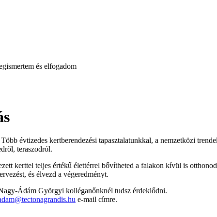
gismertem és elfogadom
ás
 Több évtizedes kertberendezési tapasztalatunkkal, a nemzetközi trendeke
dről, teraszodról.
ett kerttel teljes értékű élettérrel bővítheted a falakon kívül is ottho
tervezést, és élvezd a végeredményt.
ról, Nagy-Ádám Györgyi kolléganőnknél tudsz érdeklődni.
adam@tectonagrandis.hu
e-mail címre.