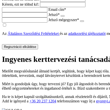
Kérem, ezt ne töltsd ki!:
Email cím*
Jelszó*
Jelszó mégegyszer*
Az
Általános Szerződési Feltételeket
és az
adatkezelési tájékoztatót
me
Ingyenes kerttervezési tanácsad
Mielőtt megvalósítanád álmaid kertjét, segítünk, hogy képet kapj róla.
ötletelünk, tervezünk, majd látványtervet készítünk a berendezett kerte
Miért is gondoljuk úgy, hogy tervezni jó? Egy jól átgondolt és berendez
élhető négyzetmétereket és ingatlanod értékét is. Bízd szakemberre a 
Ha te is képet kapnál szolgáltatásunkról, annak részleteiről és díjá
Add le igényed a
+36 20 237 1204
telefonszámon vagy írj a
gyorgyi.