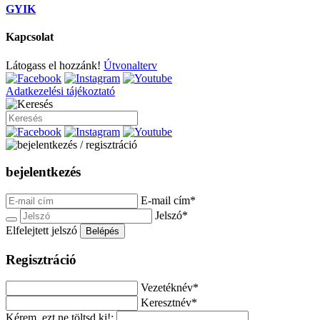
GYIK
Kapcsolat
Látogass el hozzánk!
Útvonalterv
Adatkezelési tájékoztató
bejelentkezés
E-mail cím*
Jelszó*
Elfelejtett jelszó
Belépés
Regisztráció
Vezetéknév*
Keresztnév*
Kérem, ezt ne töltsd ki!: