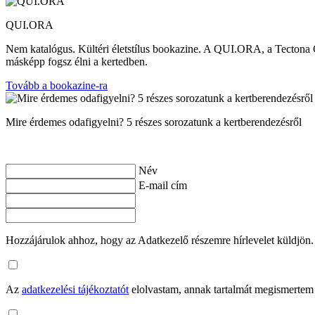
QUI.ORA
Nem katalógus. Kültéri életstílus bookazine. A QUI.ORA, a Tectona Gr
másképp fogsz élni a kertedben.
Tovább a bookazine-ra
Mire érdemes odafigyelni? 5 részes sorozatunk a kertberendezésről
Név
E-mail cím
Hozzájárulok ahhoz, hogy az Adatkezelő részemre hírlevelet küldjön.
Az
adatkezelési tájékoztatót
elolvastam, annak tartalmát megismertem