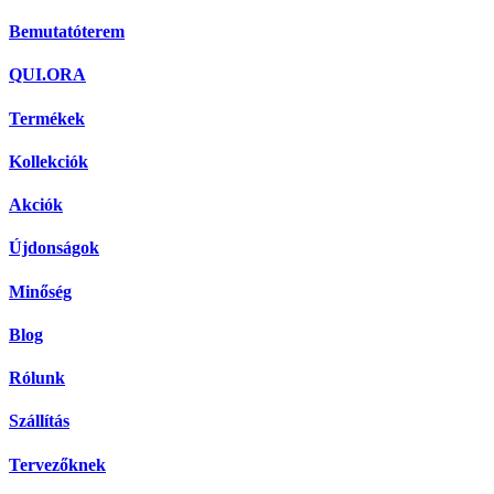
Bemutatóterem
QUI.ORA
Termékek
Kollekciók
Akciók
Újdonságok
Minőség
Blog
Rólunk
Szállítás
Tervezőknek