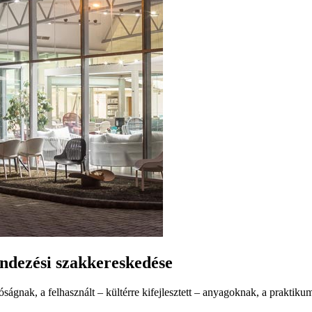
ndezési szakkereskedése
lóságnak, a felhasznált – kültérre kifejlesztett – anyagoknak, a prakti